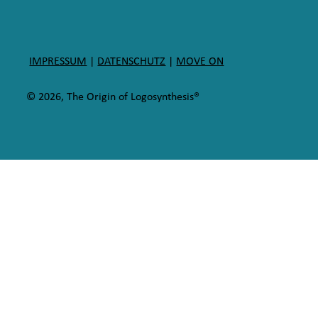
IMPRESSUM
|
DATENSCHUTZ
|
MOVE ON
© 2026, The Origin of Logosynthesis®