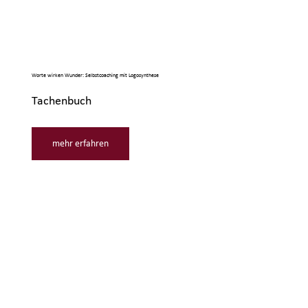
Worte wirken Wunder: Selbstcoaching mit Logosynthese
Tachenbuch
mehr erfahren