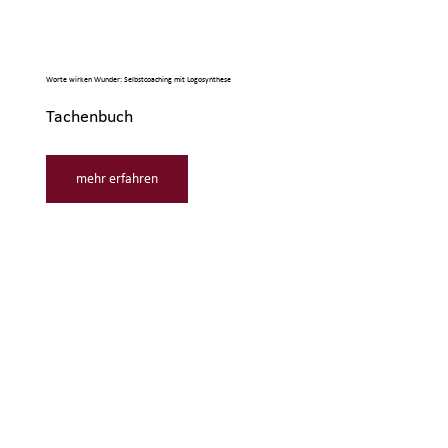
Worte wirken Wunder: Selbstcoaching mit Logosynthese
Tachenbuch
mehr erfahren