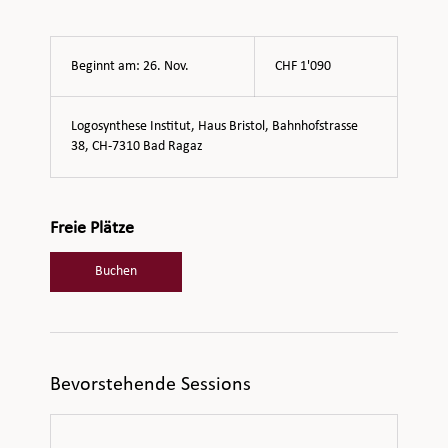
1'090
Schweizer
Beginnt am: 26. Nov.
B
Franken
CHF 1'090
e
g
Logosynthese Institut, Haus Bristol, Bahnhofstrasse
i
38, CH-7310 Bad Ragaz
n
n
t
a
Freie Plätze
m
:
2
Buchen
6
.
N
o
v
Bevorstehende Sessions
.