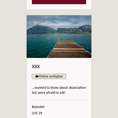
XXX
Online verfügbar
…wanted to know about dissociation
but were afraid to ask!
Beendet
29
CHF 29
Schweizer
Franken