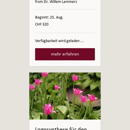
from Dr. Willem Lammers
Beginnt: 25. Aug.
320
CHF 320
Schweizer
Franken
Verfügbarkeit wird geladen ...
mehr erfahren
Logosynthese für den