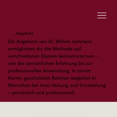
Angebote
Die Angebote von Dr. Willem Lammers
ermöglichen dir, die Methode auf
verschiedenen Ebenen kennenzulernen –
von der persönlichen Erfahrung bis zur
professionellen Anwendung. In einem
klaren, geschützten Rahmen begleitet er
Menschen bei ihrer Heilung und Entwicklung
– persönlich und professionell.