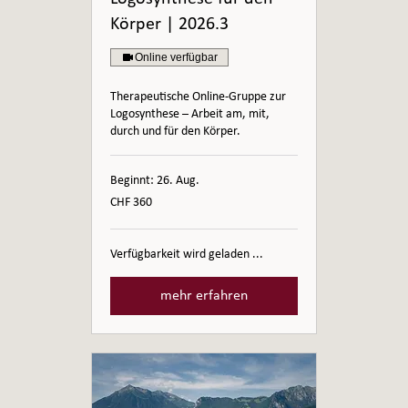
Körper | 2026.3
Online verfügbar
Therapeutische Online-Gruppe zur
Logosynthese – Arbeit am, mit,
durch und für den Körper.
Beginnt: 26. Aug.
360
CHF 360
Schweizer
Franken
Verfügbarkeit wird geladen ...
mehr erfahren