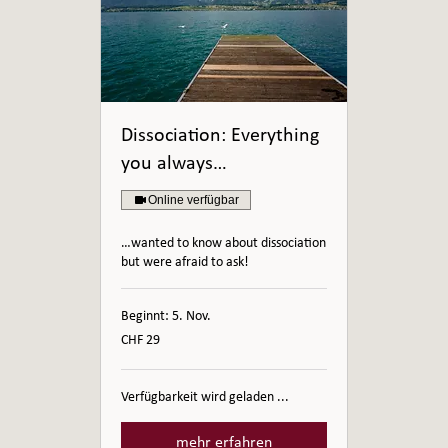
Dissociation: Everything
you always…
Online verfügbar
…wanted to know about dissociation
but were afraid to ask!
Beginnt: 5. Nov.
29
CHF 29
Schweizer
Franken
Verfügbarkeit wird geladen ...
mehr erfahren